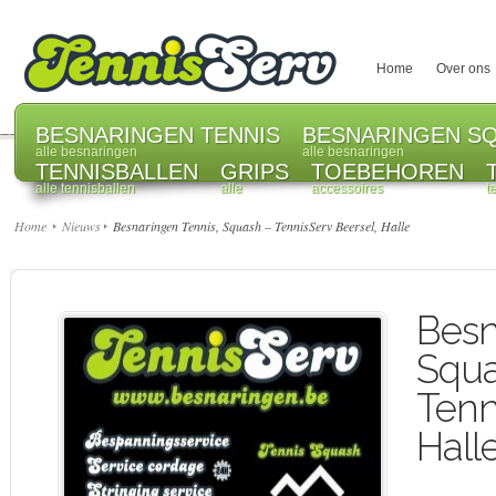
Home
Over ons
BESNARINGEN TENNIS
BESNARINGEN S
alle besnaringen
alle besnaringen
TENNISBALLEN
GRIPS
TOEBEHOREN
alle tennisballen
alle
accessoires
t
Home
Nieuws
Besnaringen Tennis, Squash – TennisServ Beersel, Halle
Besn
Squa
Tenn
Hall