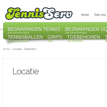
Home
Over ons
BESNARINGEN TENNIS
BESNARINGEN S
alle besnaringen
alle besnaringen
TENNISBALLEN
GRIPS
TOEBEHOREN
alle tennisballen
alle
accessoires
t
Home
Locatie - TennisServ
Locatie