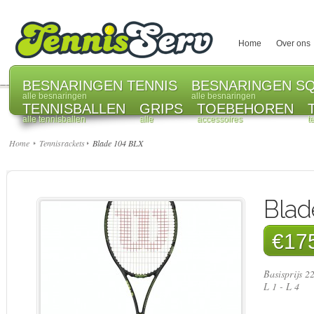
Home
Over ons
BESNARINGEN TENNIS
BESNARINGEN S
alle besnaringen
alle besnaringen
TENNISBALLEN
GRIPS
TOEBEHOREN
alle tennisballen
alle
accessoires
t
Home
Tennisrackets
Blade 104 BLX
Blad
€17
Basisprijs 2
L 1 - L 4