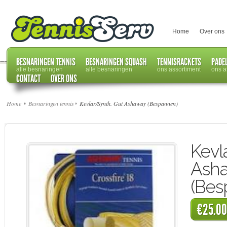
Home
Over ons
BESNARINGEN TENNIS
BESNARINGEN SQUASH
TENNISRACKETS
PADE
alle besnaringen
alle besnaringen
ons assortiment
ons a
CONTACT
OVER ONS
Home
Besnaringen tennis
Kevlar/Synth. Gut Ashaway (Bespannen)
Kevl
Ash
(Bes
€25.00