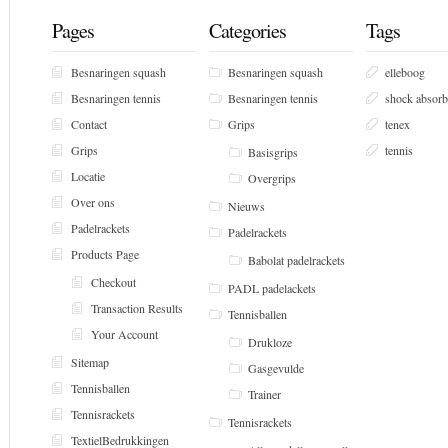
Pages
Categories
Tags
Besnaringen squash
Besnaringen squash
elleboog
Besnaringen tennis
Besnaringen tennis
shock absorb
Contact
Grips
tenex
Grips
tennis
Basisgrips
Locatie
Overgrips
Over ons
Nieuws
Padelrackets
Padelrackets
Products Page
Babolat padelrackets
Checkout
PADL padelackets
Transaction Results
Tennisballen
Your Account
Drukloze
Sitemap
Gasgevulde
Tennisballen
Trainer
Tennisrackets
Tennisrackets
TextielBedrukkingen