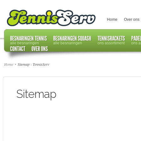
Home
Over ons
BESNARINGEN TENNIS
BESNARINGEN SQUASH
TENNISRACKETS
PADE
alle besnaringen
alle besnaringen
ons assortiment
ons a
CONTACT
OVER ONS
Home
Sitemap - TennisServ
Sitemap