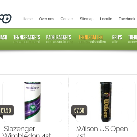
Home
Over ons
Contact
Sitemap
Locatie
Facebook
UASH
TENNISRACKETS
PADELRACKETS
TENNISBALLEN
GRIPS
TOEB
ons assortiment
ons assortiment
alle tennisballen
alle
acce
€7.50
€7.50
.Slazenger
.Wilson US Open
Wimbledon 4st.
4st.