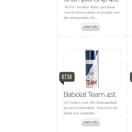
“Hi-Vis” kwaliteit. Kleur: geel Ideaal
voor de tornooi spelers en geschikt voor
alle ondergronden. De...
meer info
€7.50
Babolat Team 4st.
(of 3 kokers voor 20€) Duurzaamheid,
gevoel en robuustheid. “Extra Feel vilt”
Ideaal voor competitie...
meer info