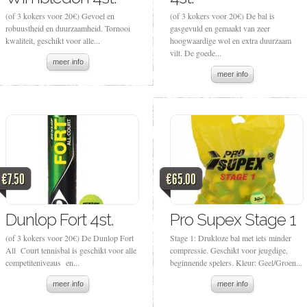
(of 3 kokers voor 20€) Gevoel en
(of 3 kokers voor 20€) De bal is
robuustheid en duurzaamheid. Tornooi
gasgevuld en gemaakt van zeer
kwaliteit, geschikt voor alle...
hoogwaardige wol en extra duurzaam
vilt. De goede...
meer info
meer info
€7.50
€65.00
Dunlop Fort 4st.
Pro Supex Stage 1
(of 3 kokers voor 20€) De Dunlop Fort
Stage 1: Drukloze bal met iets minder
All Court tennisbal is geschikt voor alle
compressie. Geschikt voor jeugdige,
competiteniveaus en...
beginnende spelers. Kleur: Geel/Groen...
meer info
meer info