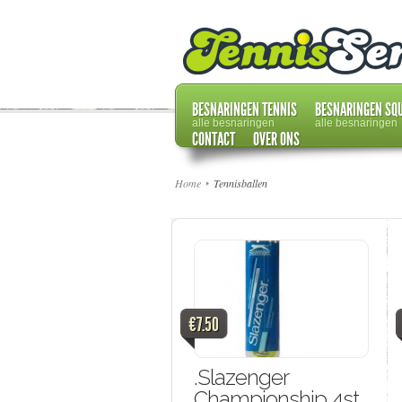
BESNARINGEN TENNIS
BESNARINGEN SQ
alle besnaringen
alle besnaringen
CONTACT
OVER ONS
Home
Tennisballen
€7.50
.Slazenger
Championship 4st.