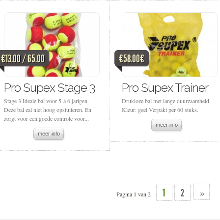
€13.00 / 65.00
€58.00€
Pro Supex Stage 3
Pro Supex Trainer
Stage 3 Ideale bal voor 5 à 6 jarigen.
Drukloze bal met lange duurzaamheid.
Deze bal zal niet hoog opstuiteren. En
Kleur: geel Verpakt per 60 stuks.
zorgt voor een goede controle voor...
meer info
meer info
»
1
2
Pagina 1 van 2