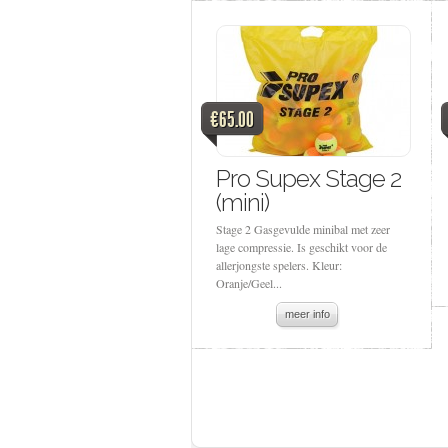
€65.00
Pro Supex Stage 2
(mini)
Stage 2 Gasgevulde minibal met zeer
lage compressie. Is geschikt voor de
allerjongste spelers. Kleur:
Oranje/Geel...
meer info