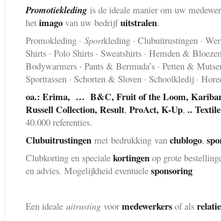
Promotiekleding
is de ideale manier om uw medewe
imago
uitstralen
het
van uw bedrijf
.
Promokleding ·
Sport
kleding · Clubuitrustingen · Wer
Shirts · Polo Shirts · Sweatshirts · Hemden & Bloezen
Bodywarmers · Pants & Bermuda’s · Petten & Mutsen 
Sporttassen · Schorten & Sloven · Schoolkledij · Hore
oa.: Erima, …
B&C, Fruit of the Loom, Kariban,
Russell Collection, Result
ProAct, K-Up
..
Textil
,
,
40.000 referenties.
Clubuitrustingen
clublogo
spo
met bedrukking van
,
kortingen
Clubkorting en speciale
op grote bestelling
sponsoring
en advies. Mogelijkheid eventuele
medewerkers
relati
Een ideale
uitrusting
voor
of als