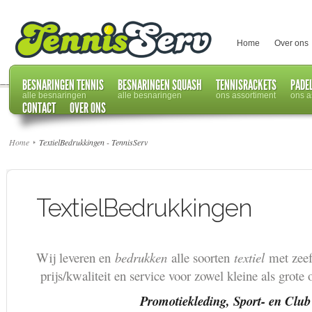
Home
Over ons
BESNARINGEN TENNIS
BESNARINGEN SQUASH
TENNISRACKETS
PADE
alle besnaringen
alle besnaringen
ons assortiment
ons a
CONTACT
OVER ONS
Home
TextielBedrukkingen - TennisServ
TextielBedrukkingen
Wij leveren en
bedrukken
alle soorten
textiel
met zeef
prijs/kwaliteit en service voor zowel kleine als grote 
Promotiekleding, Sport- en Club uit