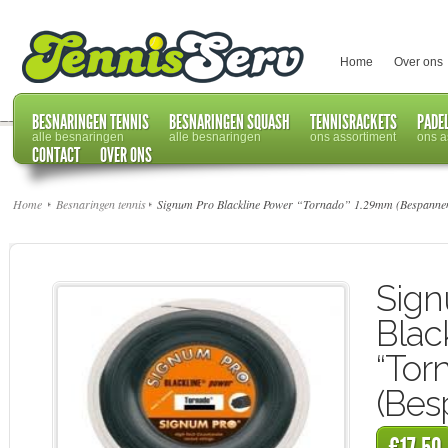
Home
Over ons
BESNARINGEN TENNIS
BESNARINGEN SQUASH
TENNISRACKETS
PADE
alle besnaringen
alle besnaringen
ons assortiment
ons a
CONTACT
OVER ONS
Home
Besnaringen tennis
Signum Pro Blackline Power “Tornado” 1.29mm (Bespanne
Sign
Blac
“Tor
(Bes