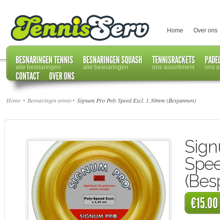
Home
Over ons
BESNARINGEN TENNIS
BESNARINGEN SQUASH
TENNISRACKETS
PADE
alle besnaringen
alle besnaringen
ons assortiment
ons a
CONTACT
OVER ONS
Home
Besnaringen tennis
Signum Pro Poly Speed Excl. 1.30mm (Bespannen)
Sign
Spee
(Bes
€15.00