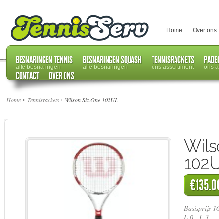
Home
Over ons
BESNARINGEN TENNIS
BESNARINGEN SQUASH
TENNISRACKETS
PADE
alle besnaringen
alle besnaringen
ons assortiment
ons a
CONTACT
OVER ONS
Home
Tennisrackets
Wilson Six.One 102UL
Wils
102
€135.0
Basisprijs 1
L 0 - L 3